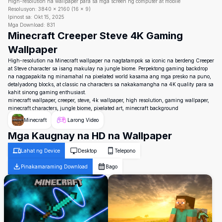
High-resolution na wallpaper para sa mga screen ng computer at mobile
Resolusyon:
3840
×
2160
(
16
×
9
)
Ipinost sa:
Okt 15, 2025
Mga Download:
831
Minecraft Creeper Steve 4K Gaming
Wallpaper
High-resolution na Minecraft wallpaper na nagtatampok sa iconic na berdeng Creeper
at Steve character sa isang makulay na jungle biome. Perpektong gaming backdrop
na nagpapakita ng minamahal na pixelated world kasama ang mga presko na puno,
detalyadong blocks, at classic na characters sa nakakamangha na 4K quality para sa
kahit sinong gaming enthusiast.
minecraft wallpaper, creeper, steve, 4k wallpaper, high resolution, gaming wallpaper,
minecraft characters, jungle biome, pixelated art, minecraft background
Minecraft
Larong Video
Mga Kaugnay na HD na Wallpaper
Lahat ng Device
Desktop
Telepono
Pinakamaraming Download
Bago