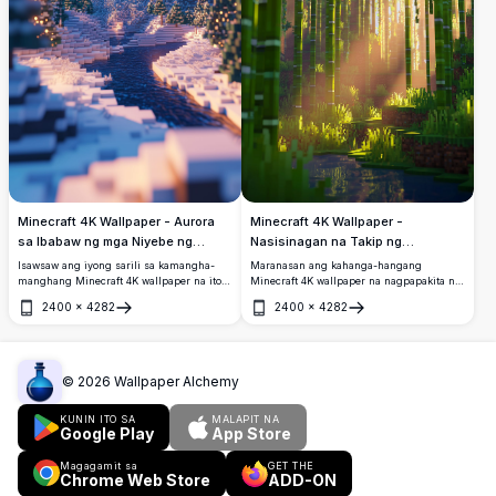
Minecraft 4K Wallpaper - Aurora
Minecraft 4K Wallpaper -
sa Ibabaw ng mga Niyebe ng
Nasisinagan na Takip ng
Bundok
Kagubatan
Isawsaw ang iyong sarili sa kamangha-
Maranasan ang kahanga-hangang
manghang Minecraft 4K wallpaper na ito
Minecraft 4K wallpaper na nagpapakita ng
na nagtatampok ng nakamamanghang
gintong sikat ng araw na dumadaloy sa
2400
×
4282
2400
×
4282
aurora sa ibabaw ng mga bundok na
mayabong na takip ng kagubatan. Ang
Buksan
Buksan
natatakpan ng niyebe. Ang detalyadong,
mataas na resolution na larawan ay
high-resolution na eksena ay kinukuha
nakakakuha ng mahiwagang pakikipag-
ang kakanyahan ng isang mapayapang
ugnayan ng liwanag at mga anino sa
gabi ng taglamig sa mundo ng Minecraft,
pagitan ng mga mataataas na puno, na
©
2026
Wallpaper Alchemy
kasama ang isang tahimik na ilog at mga
lumilikha ng mapayapa at nakakaakit na
kumikinang na puno.
kapaligiran ng kagubatan.
KUNIN ITO SA
MALAPIT NA
Google Play
App Store
Magagamit sa
GET THE
Chrome Web Store
ADD-ON