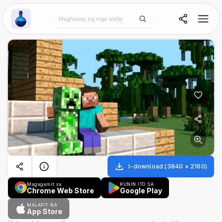
Wallpaper Alchemy
I-download
(
3840
×
2160
)
Magagamit sa
KUNIN ITO SA
Chrome Web Store
Google Play
MALAPIT NA
App Store