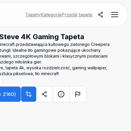
Tapety
Kategorie
Prześlij tapetę
 Steve 4K Gaming Tapeta
Minecraft przedstawiająca kultowego zielonego Creepera
żungli. Idealne tło gamingowe pokazujące ukochany
ewami, szczegółowymi blokami i klasycznymi postaciami
ażdego miłośnika gier.
eve, tapeta 4k, wysoka rozdzielczość, gaming wallpaper,
sztuka pikselowa, tło minecraft
×
2160
)