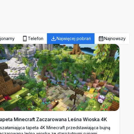
jonarny
Telefon
Najwięcej pobrań
Najnowszy
apeta Minecraft Zaczarowana Leśna Wioska 4K
szałamiająca tapeta 4K Minecraft przedstawiająca bujną
aczarowaną leśną wioskę ze starożytnymi ruinami,