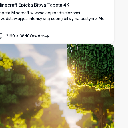
inecraft Epicka Bitwa Tapeta 4K
apeta Minecraft w wysokiej rozdzielczości
rzedstawiająca intensywną scenę bitwy na pustyni z Alex
adącą na opancerzonym koniu, wojownikiem zombie,
ucznikami szkieletami i latającymi postaciami w żywym
lokowym świecie.
2160
×
3840
Otwórz