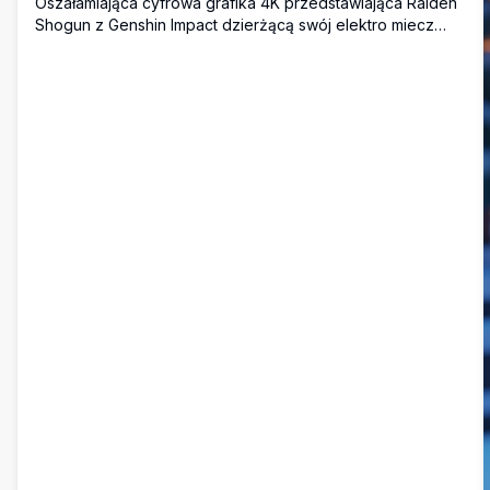
Oszałamiająca cyfrowa grafika 4K przedstawiająca Raiden
Shogun z Genshin Impact dzierżącą swój elektro miecz
wśród wirującej fioletowej energii i płatków wiśni.
Wysokorozdzielcza ilustracja w stylu anime idealna na
tapety pulpitu z żywą paletą kolorów fioletowych i
różowych tworząca atmosferę epickiej sceny bitwy.