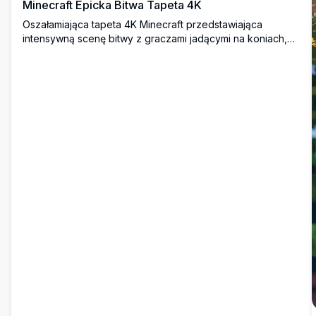
Minecraft Epicka Bitwa Tapeta 4K
Oszałamiająca tapeta 4K Minecraft przedstawiająca
intensywną scenę bitwy z graczami jadącymi na koniach,
zombie, creeperami i szkieletami zderzającymi się na
żywym, blokowym krajobrazie pod złotym niebem.