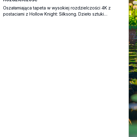
Oszałamiająca tapeta w wysokiej rozdzielczości 4K z
postaciami z Hollow Knight: Silksong. Dzieło sztuki
przedstawia ikoniczne rogate sylwetki na minimalistycznym
ciemnym tle, idealne dla fanów gry poszukujących
wizualnie przyciągającego tła na pulpit lub urządzenia
mobilne.