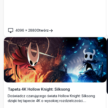
4096
×
2880
Otwórz
Tapeta 4K Hollow Knight: Silksong
Doświadcz czarującego świata Hollow Knight: Silksong
dzięki tej tapecie 4K o wysokiej rozdzielczości.
Przedstawiając żywe czerwone i niebieskie krainy, to