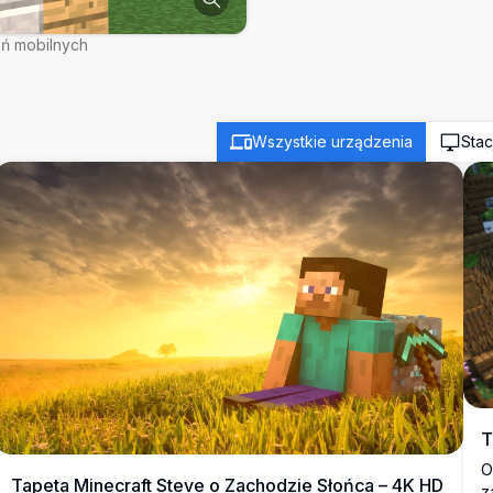
eń mobilnych
Wszystkie urządzenia
Stac
T
O
Tapeta Minecraft Steve o Zachodzie Słońca – 4K HD
z