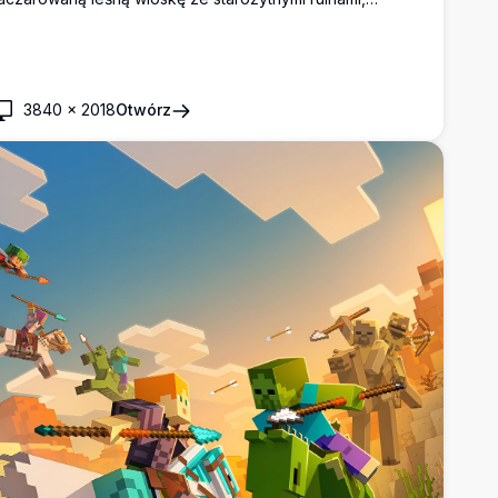
olorowymi kwiatami, drewnianymi budowlami i bujną
ielenią. Idealna jako tło pulpitu z detalami w ultra wysokiej
ozdzielczości.
3840
×
2018
Otwórz