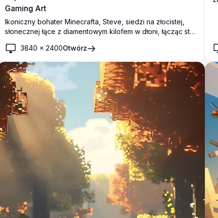
Gaming Art
k
z
Ikoniczny bohater Minecrafta, Steve, siedzi na złocistej,
r
słonecznej łące z diamentowym kilofem w dłoni, łącząc styl
pixel-art z zapierającym dech w piersiach zachodem
3840
×
2400
Otwórz
słońca w tle. Idealna tapeta dla fanów Minecrafta i
miłośników gier.