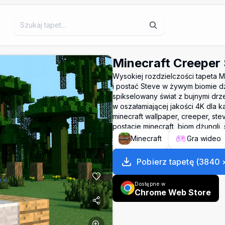
Minecraft Creeper
Wysokiej rozdzielczości tapeta 
i postać Steve w żywym biomie d
spikselowany świat z bujnymi drz
w oszałamiającej jakości 4K dla k
minecraft wallpaper, creeper, st
postacie minecraft, biom dżungli, 
Minecraft
Gra wideo
Pobierz tapetę
(
3840
Dostępne w
Chrome Web Store