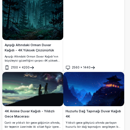
Ayışığı Altındaki Orman Duvar
Kağıdı - 4K Yüksek Çözünürlük
Ayışığı Altındaki Orman Duvar Kağıdı'nın
büyüleyici güzelliğini çarpıcı 4K yüksek
çözünürlükte deneyimleyin. Yıldızlarla
2100
×
4200
2560
×
1440
dolu bir gece gökyüzünün altında yoğun
Aç
Aç
çam ağaçlarının arasından parlayan
dolunayın nefes kesici manzarasını sunan
bu yüksek kaliteli görüntü, masaüstü veya
mobil ekranlar için mükemmeldir. Net ve
detaylı görsellerle, huzurlu ve mistik bir
atmosfere dalın.
4K Anime Duvar Kağıdı - Yıldızlı
Huzurlu Dağ Tapınağı Duvar Kağıdı
Gece Macerası
4K
Canlı ve yıldızlı bir gece göğünün altında,
Yıldızlı gece gökyüzü altında parlayan
bir tepenin üzerinde iki silüet figür içeren
huzurlu bir dağ tapınağını sergileyen bu