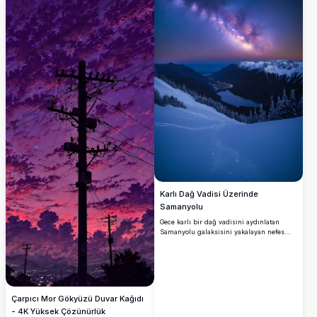
ideal olan bu görüntü, evrenin harikelerini
ekranınıza getiriyor ve kentsel ile göksel
unsurları büyüleyici bir manzarada
harmanlıyor.
Karlı Dağ Vadisi Üzerinde
Samanyolu
Gece karlı bir dağ vadisini aydınlatan
Samanyolu galaksisini yakalayan nefes
kesici bir 4K yüksek çözünürlüklü
görüntü. Karla kaplı zirveler ve yaprak
dökmeyen ağaçlar, sakin bir göl ve altında
yer alan küçük bir köyü çevreliyor, yıldızlı
gökyüzünün altında yumuşak bir şekilde
parlıyor. Doğa severler, astrofotografi
Çarpıcı Mor Gökyüzü Duvar Kağıdı
meraklıları ve duvar sanatı veya dijital
- 4K Yüksek Çözünürlük
koleksiyonlar için çarpıcı manzaralar