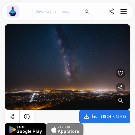
Wallpaper Alchemy
İndir
(
1824
×
1248
)
ŞİMDİ
YAKINDA
Google Play
App Store