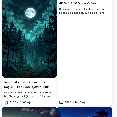
4K Dağ Gölü Duvar Kağıdı
Bu yüksek çözünürlüklü 4K duvar kağıdı
ile sakin bir dağ gölünün dinginliğini
deneyimleyin. Karla kaplı zirveler sakin
sulara yansır ve masaüstü veya mobil arka
planlar için mükemmel olan nefes kesici
bir manzara oluşturur, doğanın
güzelliğine huzurlu bir kaçış sunar.
Ayışığı Altındaki Orman Duvar
Kağıdı - 4K Yüksek Çözünürlük
Ayışığı Altındaki Orman Duvar Kağıdı'nın
büyüleyici güzelliğini çarpıcı 4K yüksek
çözünürlükte deneyimleyin. Yıldızlarla
2100
×
4200
2560
×
1440
dolu bir gece gökyüzünün altında yoğun
Aç
Aç
çam ağaçlarının arasından parlayan
dolunayın nefes kesici manzarasını sunan
bu yüksek kaliteli görüntü, masaüstü veya