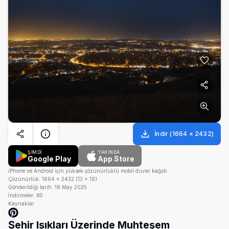
İndir
(
1664
×
2432
)
ŞİMDİ
YAKINDA
Google Play
App Store
iPhone ve Android için yüksek çözünürlüklü mobil duvar kağıdı
Çözünürlük:
1664
×
2432
(
13
×
19
)
Gönderildiği tarih:
18 May 2025
İndirmeler:
85
Kaynaklar
Şehir Işıkları Üzerinde Muhteşem