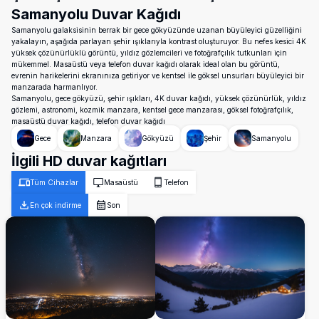
Samanyolu Duvar Kağıdı
Samanyolu galaksisinin berrak bir gece gökyüzünde uzanan büyüleyici güzelliğini
yakalayın, aşağıda parlayan şehir ışıklarıyla kontrast oluşturuyor. Bu nefes kesici 4K
yüksek çözünürlüklü görüntü, yıldız gözlemcileri ve fotoğrafçılık tutkunları için
mükemmel. Masaüstü veya telefon duvar kağıdı olarak ideal olan bu görüntü,
evrenin harikelerini ekranınıza getiriyor ve kentsel ile göksel unsurları büyüleyici bir
manzarada harmanlıyor.
Samanyolu, gece gökyüzü, şehir ışıkları, 4K duvar kağıdı, yüksek çözünürlük, yıldız
gözlemi, astronomi, kozmik manzara, kentsel gece manzarası, göksel fotoğrafçılık,
masaüstü duvar kağıdı, telefon duvar kağıdı
Gece
Manzara
Gökyüzü
Şehir
Samanyolu
İlgili HD duvar kağıtları
Tüm Cihazlar
Masaüstü
Telefon
En çok indirme
Son